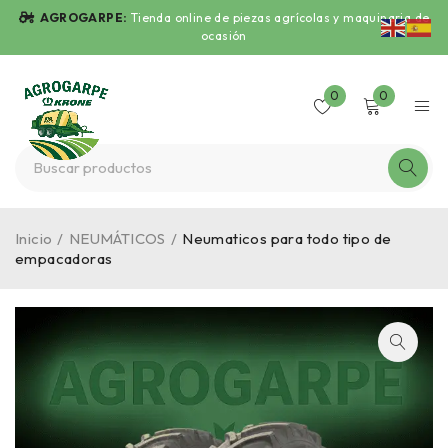
AGROGARPE:
Tienda online de piezas agrícolas y maquinaria de
ocasión
0
0
Inicio
/
NEUMÁTICOS
/
Neumaticos para todo tipo de
empacadoras