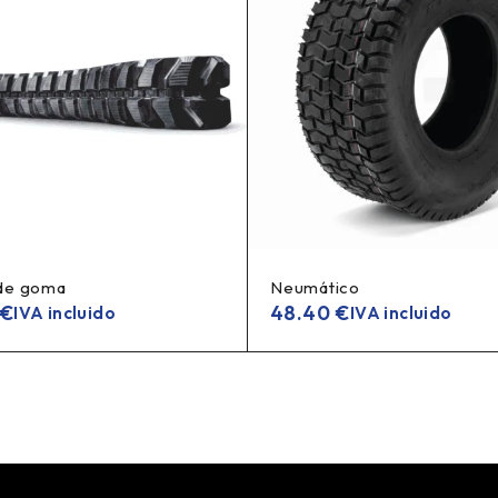
de goma
Neumático
€
48.40
€
IVA incluido
IVA incluido