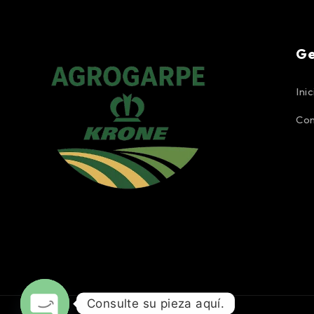
Ge
Inic
Con
Consulte su pieza aquí.