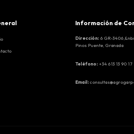
neral
Información de Co
Dirección:
6 GR-3406,&nbs
io
Pinos Puente, Granada
tacto
Teléfono:
+34 613 13 90 17
Email:
consultas@agrogar