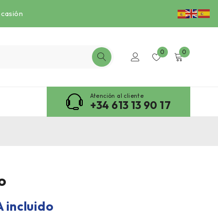
ocasión
0
0
Atención al cliente
+34 613 13 90 17
o
A incluido