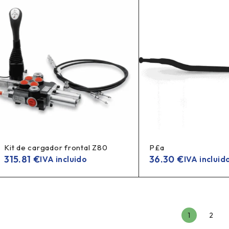
Kit de cargador frontal Z80
P£a
315.81
€
36.30
€
IVA incluido
IVA incluid
1
2