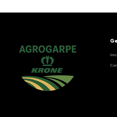
Ge
Inic
Con