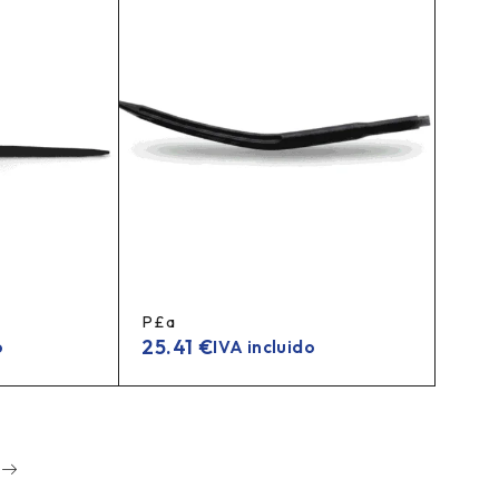
P£a
25.41
€
o
IVA incluido