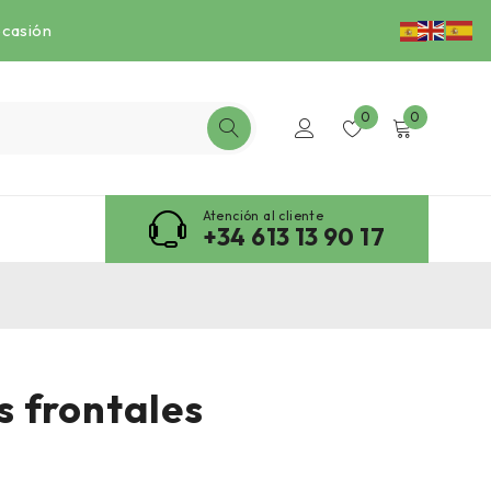
ocasión
0
0
Atención al cliente
+34 613 13 90 17
 frontales