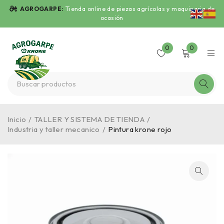
AGROGARPE:
Tienda online de piezas agrícolas y maquinaria de
ocasión
0
0
Inicio
/
TALLER Y SISTEMA DE TIENDA
/
Industria y taller mecanico
/
Pintura krone rojo