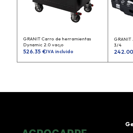
GRANIT Carro de herramientas
o
GRANIT J
Dynamic 2.0 vac¡o
3/4
526.35
€
242.0
IVA incluido
Ge