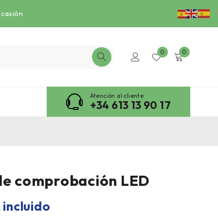
ocasión
0
0
Atención al cliente
+34 613 13 90 17
de comprobación LED
 incluido