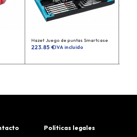
Hazet Juego de puntas Smartcase
GRAN
1/4", 
223.85
€
IVA incluido
181
ntacto
Políticas legales