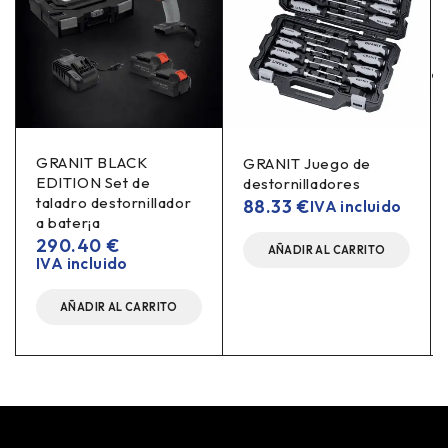
GRANIT BLACK
GRANIT Juego de
EDITION Set de
destornilladores
taladro destornillador
88.33
€
IVA incluido
a bater¡a
290.40
€
AÑADIR AL CARRITO
IVA incluido
AÑADIR AL CARRITO