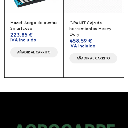
Hazet Juego de puntas
GRANIT Caja de
Smartcase
herramientas Heavy
223.85
€
Duty
IVA incluido
458.59
€
IVA incluido
AÑADIR AL CARRITO
AÑADIR AL CARRITO