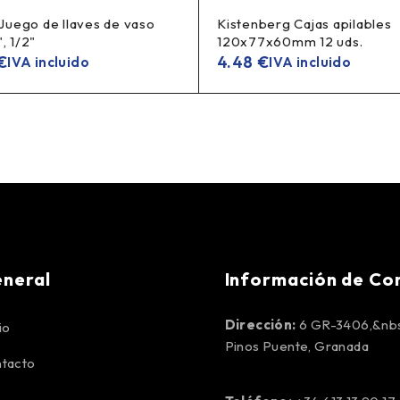
uego de llaves de vaso
Kistenberg Cajas apilables
", 1/2"
120x77x60mm 12 uds.
€
4.48
€
IVA incluido
IVA incluido
neral
Información de Co
Dirección:
6 GR-3406,&nbs
io
Pinos Puente, Granada
tacto