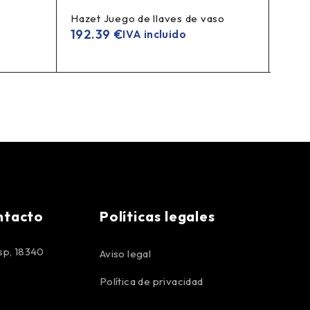
Hazet Juego de llaves de vaso
GRANI
paral
192.39
€
IVA incluido
272
ntacto
Políticas legales
p, 18340
Aviso legal
Política de privacidad