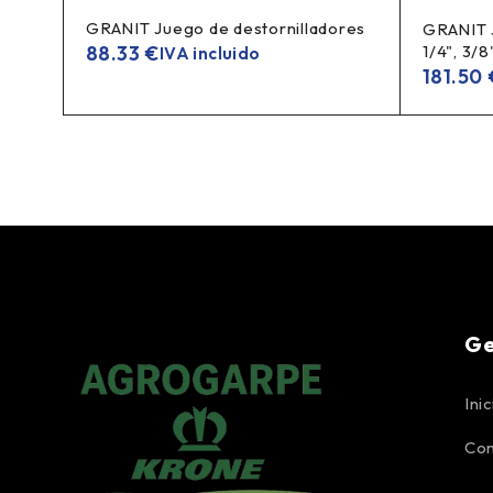
GRANIT Juego de destornilladores
ase
GRANIT J
88.33
€
1/4", 3/8
IVA incluido
181.50
Ge
Inic
Con