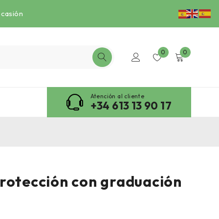
ocasión
0
0
Atención al cliente
+34 613 13 90 17
rotección con graduación