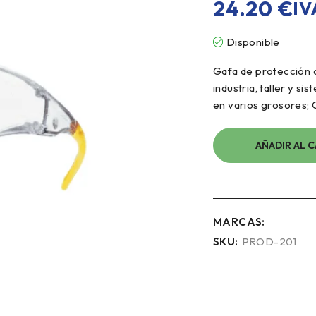
24.20
€
IV
Disponible
Gafa de protección c
industria, taller y s
en varios grosores; 
AÑADIR AL 
MARCAS:
SKU:
PROD-201