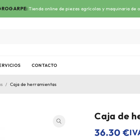
ROGARPE:
Tienda online de piezas agrícolas y maquinaria de 
ERVICIOS
CONTACTO
as
/
Caja de herramientas
Caja de h
36.30
€
IV