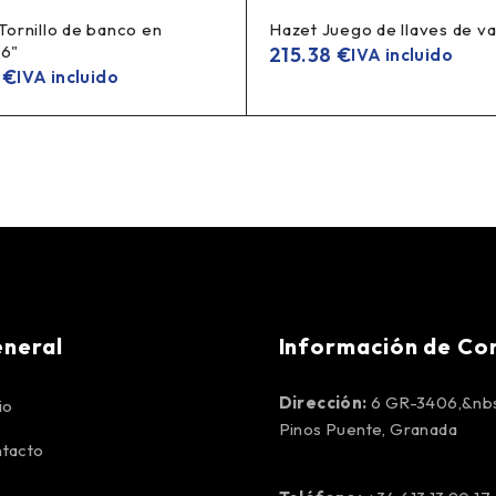
ornillo de banco en
Hazet Juego de llaves de v
 6"
215.38
€
IVA incluido
5
€
IVA incluido
neral
Información de Co
Dirección:
6 GR-3406,&nbs
io
Pinos Puente, Granada
tacto