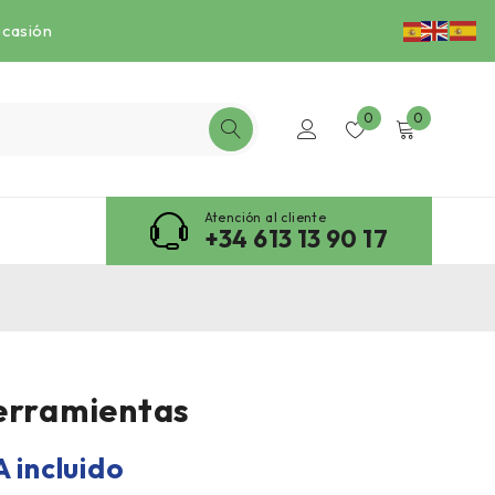
ocasión
0
0
Atención al cliente
+34 613 13 90 17
erramientas
A incluido