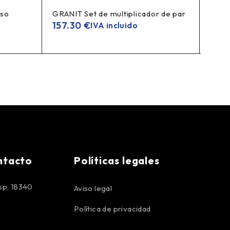
aso
GRANIT Set de multiplicador de par
GRAN
para 
157.30
€
IVA incluido
326
ntacto
Políticas legales
p, 18340
Aviso legal
Política de privacidad