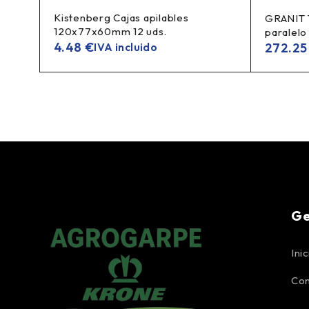
Kistenberg Cajas apilables
GRANIT T
120x77x60mm 12 uds.
paralelo
4.48
€
272.2
IVA incluido
Ge
Inic
Con